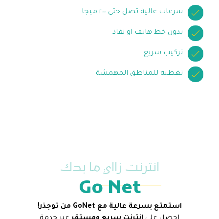
سرعات عالية تصل حتى ٢٠٠ ميجا
بدون خط هاتف او نفاذ
تركيب سريع
تغطية للمناطق المهمشة
انترنت زااي ما بدك
Go Net
استمتع بسرعة عالية مع GoNet من توجذر!
احصل على
إنترنت سريع ومستقر
عبر خدمة