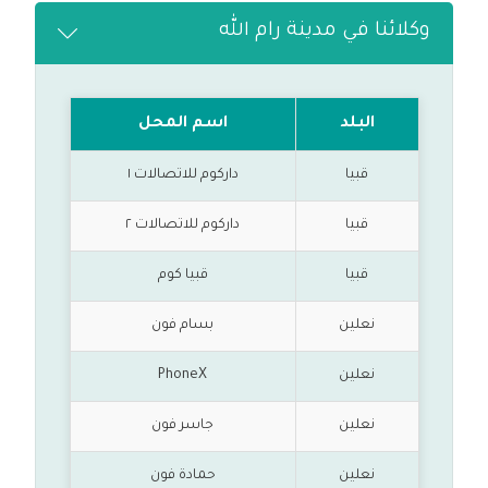
وكلائنا في مدينة رام الله
البلد
اسم المحل
قبيا
داركوم للاتصالات ١
قبيا
داركوم للاتصالات ٢
قبيا
قبيا كوم
نعلين
بسام فون
نعلين
PhoneX
نعلين
جاسر فون
نعلين
حمادة فون