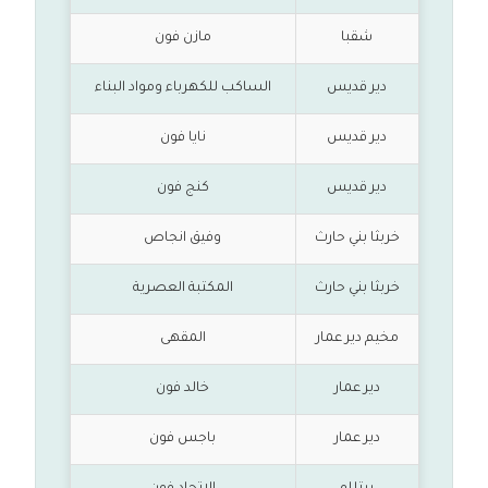
شقبا
مازن فون
دير قديس
الساكب للكهرباء ومواد البناء
دير قديس
نايا فون
دير قديس
كنج فون
خربثا بني حارث
وفيق انجاص
خربثا بني حارث
المكتبة العصرية
مخيم دير عمار
المقهى
دير عمار
خالد فون
دير عمار
باجس فون